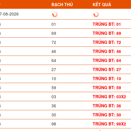
P
BẠCH THỦ
KẾT QUẢ
07-08-2026
6
01
TRÚNG BT: 01
6
69
TRÚNG BT: 69
6
72
TRÚNG BT: 72
6
46
TRÚNG BT: 46
6
64
TRÚNG BT: 64
6
27
TRÚNG BT: 27
6
10
TRÚNG BT: 10
6
59
TRÚNG BT: 59
6
03
TRÚNG BT: 03X2
6
36
TRÚNG BT: 36
6
30
TRÚNG BT: 30
6
98
TRÚNG BT: 98X2