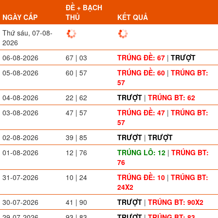
ĐỀ + BẠCH
NGÀY CẤP
THỦ
KẾT QUẢ
Thứ sáu, 07-08-
2026
06-08-2026
67 | 03
TRÚNG ĐỀ: 67
|
TRƯỢT
05-08-2026
60 | 57
TRÚNG ĐỀ: 60
|
TRÚNG BT:
57
04-08-2026
22 | 62
TRƯỢT
|
TRÚNG BT: 62
03-08-2026
47 | 57
TRÚNG ĐỀ: 47
|
TRÚNG BT:
57
02-08-2026
39 | 85
TRƯỢT
|
TRƯỢT
01-08-2026
12 | 76
TRÚNG LÔ: 12
|
TRÚNG BT:
76
31-07-2026
10 | 24
TRÚNG ĐỀ: 10
|
TRÚNG BT:
24X2
30-07-2026
41 | 90
TRƯỢT
|
TRÚNG BT: 90X2
29-07-2026
93 | 83
TRƯỢT
|
TRÚNG BT: 83