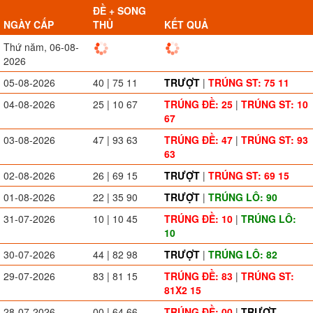
ĐỀ + SONG
NGÀY CẤP
THỦ
KẾT QUẢ
Thứ năm, 06-08-
2026
05-08-2026
40 | 75 11
TRƯỢT
|
TRÚNG ST: 75 11
04-08-2026
25 | 10 67
TRÚNG ĐỀ: 25
|
TRÚNG ST: 10
67
03-08-2026
47 | 93 63
TRÚNG ĐỀ: 47
|
TRÚNG ST: 93
63
02-08-2026
26 | 69 15
TRƯỢT
|
TRÚNG ST: 69 15
01-08-2026
22 | 35 90
TRƯỢT
|
TRÚNG LÔ: 90
31-07-2026
10 | 10 45
TRÚNG ĐỀ: 10
|
TRÚNG LÔ:
10
30-07-2026
44 | 82 98
TRƯỢT
|
TRÚNG LÔ: 82
29-07-2026
83 | 81 15
TRÚNG ĐỀ: 83
|
TRÚNG ST:
81X2 15
28-07-2026
00 | 64 66
TRÚNG ĐỀ: 00
|
TRƯỢT