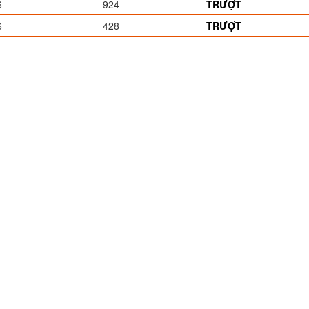
6
924
TRƯỢT
6
428
TRƯỢT