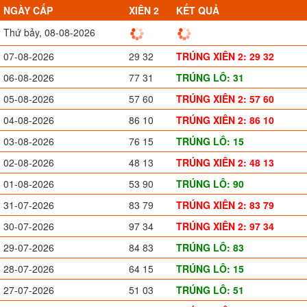
NGÀY CẤP
XIÊN 2
KẾT QUẢ
Thứ bảy, 08-08-2026
07-08-2026
29 32
TRÚNG XIÊN 2: 29 32
06-08-2026
77 31
TRÚNG LÔ: 31
05-08-2026
57 60
TRÚNG XIÊN 2: 57 60
04-08-2026
86 10
TRÚNG XIÊN 2: 86 10
03-08-2026
76 15
TRÚNG LÔ: 15
02-08-2026
48 13
TRÚNG XIÊN 2: 48 13
01-08-2026
53 90
TRÚNG LÔ: 90
31-07-2026
83 79
TRÚNG XIÊN 2: 83 79
30-07-2026
97 34
TRÚNG XIÊN 2: 97 34
29-07-2026
84 83
TRÚNG LÔ: 83
28-07-2026
64 15
TRÚNG LÔ: 15
27-07-2026
51 03
TRÚNG LÔ: 51