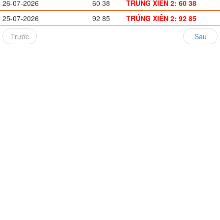
26-07-2026
60 38
TRÚNG XIÊN 2: 60 38
25-07-2026
92 85
TRÚNG XIÊN 2: 92 85
Trước
Sau