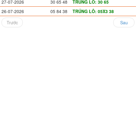
27-07-2026
30 65 48
TRÚNG LÔ: 30 65
26-07-2026
05 84 38
TRÚNG LÔ: 05X3 38
Trước
Sau