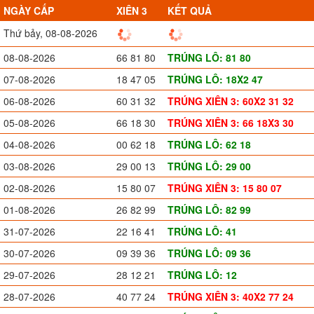
NGÀY CẤP
XIÊN 3
KẾT QUẢ
Thứ bảy, 08-08-2026
08-08-2026
66 81 80
TRÚNG LÔ: 81 80
07-08-2026
18 47 05
TRÚNG LÔ: 18X2 47
06-08-2026
60 31 32
TRÚNG XIÊN 3: 60X2 31 32
05-08-2026
66 18 30
TRÚNG XIÊN 3: 66 18X3 30
04-08-2026
00 62 18
TRÚNG LÔ: 62 18
03-08-2026
29 00 13
TRÚNG LÔ: 29 00
02-08-2026
15 80 07
TRÚNG XIÊN 3: 15 80 07
01-08-2026
26 82 99
TRÚNG LÔ: 82 99
31-07-2026
22 16 41
TRÚNG LÔ: 41
30-07-2026
09 39 36
TRÚNG LÔ: 09 36
29-07-2026
28 12 21
TRÚNG LÔ: 12
28-07-2026
40 77 24
TRÚNG XIÊN 3: 40X2 77 24